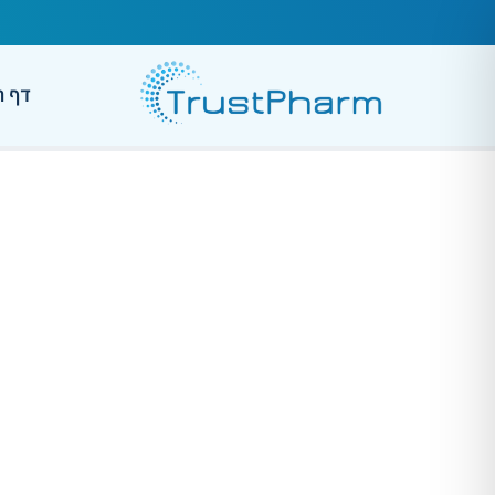
דף ה
דרמטי 