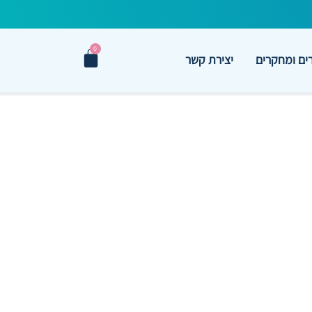
0
ם ומחקרים
יצירת קשר
פת מיו‑אינוזיטול לפני PICSI: שיפור
הפריה