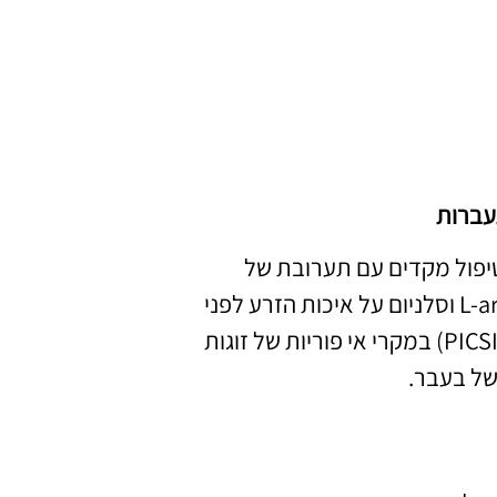
תעברות
יפול מקדים עם תערובת של
מיו-אינוזיטול, חומצה פולית, ויטמין E, L-קרניטין, L-arginine וסלניום על איכות הזרע לפני
פרוצדורות של הזרקת זרע ציטופלזמית פיזיולוגית תוך (PICSI) במקרי אי פוריות של זוגות