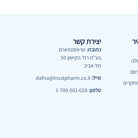
יר
יצירת קשר
כתובת:
טראסטפארם
בע"מ רח' הקישון 50
נו
תל-אביב
שם
מייל:
dafna@trustpharm.co.il
חקרים
טלפון:
1-700-501-028