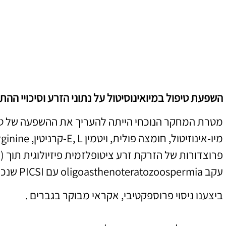
השפעת טיפול במיואינוסיטול על נתוני הזרע וסיכויי הה
מטרת המחקר הנוכחי הייתה להעריך את ההשפעה של ט
עקב oligoasthenoteratozoospermia עם PICSI שנכשל בעבר.
ביצענו ניסוי פרוספקטיבי, אקראי מבוקר בגברים .