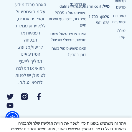
תרופות
האתר מרכז מידע
אנדרוגנים?
מייל:
dafna@trustpharm.co.il
מרשם
על מיו־אינוסיטול
מיואינוסיטול ב-PCOS –
מאמרים
טלפון:
1-700-
ומוצרים אחרים,
מצב רוח, דימוי גוף ואיכות
ומחקרים
501-028
חיים
ללא ייחוס סגולות
יצירת
רפואיות או
האם מיו-אינוסיטול משפר
קשר
הבטחה
תוצאות בטיפולי פוריות?
לריפוי/מניעה.
האם מיואינוסיטול בטוח
המידע אינו
בזמן בהריון?
תחליף לייעוץ
רפואי או המלצה
לטיפול; יש לפנות
לרופא. ט.ל.ח.
אתר זה משתמש בעוגיות כדי לשפר את חוויית הגלישה שלך ולהבטיח
שהאתר פועל כראוי. בהמשך השימוש באתר, אתה מאשר ומסכים לשימוש