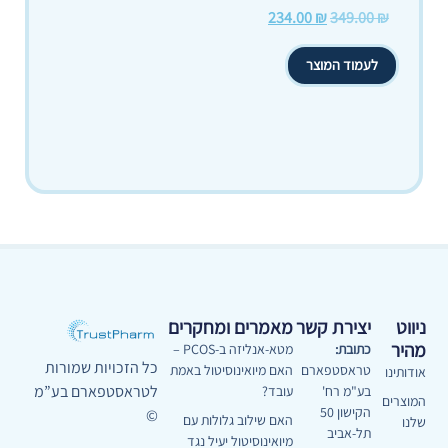
234.00
₪
349.00
₪
לעמוד המוצר
ניווט
יצירת קשר
מאמרים ומחקרים
מהיר
כתובת:
מטא-אנליזה ב-PCOS –
כל הזכויות שמורות
טראסטפארם
האם מיואינוסיטול באמת
אודותינו
לטראסטפארם בע”מ
בע"מ רח'
עובד?
המוצרים
הקישון 50
©
האם שילוב גלולות עם
שלנו
תל-אביב
מיואינוסיטול יעיל נגד