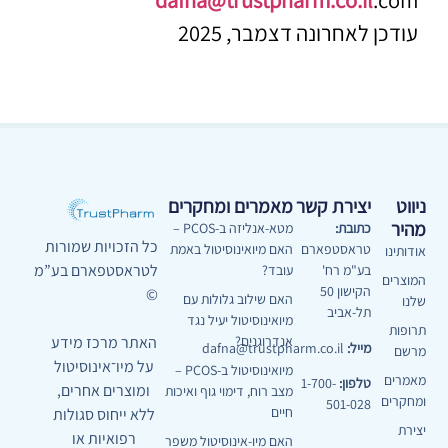
עודכן לאחרונה דצמבר, 2025
ניווט
יצירת קשר
מאמרים ומחקרים
מהיר
כתובת:
מטא-אנליזה ב-PCOS –
כל הזכויות שמורות
טראסטפארם
האם מיואינוסיטול באמת
אודותינו
לטראסטפארם בע”מ
בע"מ רח'
עובד?
המוצרים
הקישון 50
©
האם שילוב גלולות עם
שלנו
תל-אביב
מיואינוסיטול יעיל נגד
תרופות
האתר מרכז מידע
אנדרוגנים?
מייל:
dafna@trustpharm.co.il
מרשם
על מיו־אינוסיטול
מיואינוסיטול ב-PCOS –
מאמרים
טלפון:
1-700-
ומוצרים אחרים,
מצב רוח, דימוי גוף ואיכות
ומחקרים
501-028
חיים
ללא ייחוס סגולות
יצירת
רפואיות או
האם מיו-אינוסיטול משפר