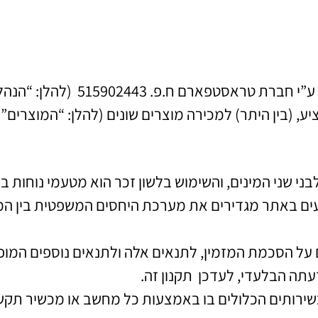
פארם ח.פ. 515902443 (להלן: “הנהלת האתר” או “החברה”).
(בין היתר) למכירה מוצרים שונים (להלן: “המוצרים”)
בני שני המינים, והשימוש בלשון זכר הוא מטעמי נוחות ב
יעים באתר מגדירים את מערכת היחסים המשפטית בין המ
על הסכמת המזמין, לתנאים אלה ולתנאים נוספים המופ
תה הבלעדי, לעדכן תקנון זה.
ירותים הכלולים בו באמצעות כל מחשב או מכשיר תקשו