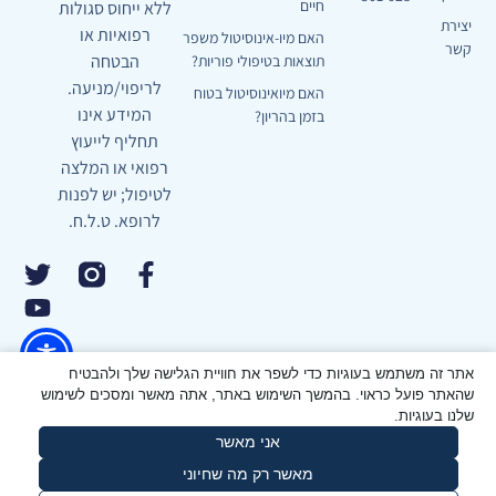
חיים
ללא ייחוס סגולות
יצירת
רפואיות או
האם מיו-אינוסיטול משפר
קשר
הבטחה
תוצאות בטיפולי פוריות?
לריפוי/מניעה.
האם מיואינוסיטול בטוח
המידע אינו
בזמן בהריון?
תחליף לייעוץ
רפואי או המלצה
לטיפול; יש לפנות
לרופא. ט.ל.ח.
אתר זה משתמש בעוגיות כדי לשפר את חוויית הגלישה שלך ולהבטיח
שהאתר פועל כראוי. בהמשך השימוש באתר, אתה מאשר ומסכים לשימוש
שלנו בעוגיות.
תנאי שימוש, רכישה והחזרה באתר
אני מאשר
הצהרת נגישות
מדיניות פרטיות
מאשר רק מה שחיוני
אתר זה נבנה ועוצב על ידי
הולי פיקסל ©