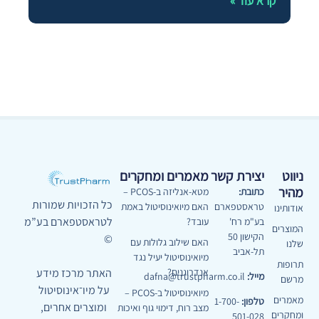
קרא עוד »
ניווט
יצירת קשר
מאמרים ומחקרים
מהיר
כתובת:
מטא-אנליזה ב-PCOS –
כל הזכויות שמורות
טראסטפארם
האם מיואינוסיטול באמת
אודותינו
לטראסטפארם בע”מ
בע"מ רח'
עובד?
המוצרים
הקישון 50
©
האם שילוב גלולות עם
שלנו
תל-אביב
מיואינוסיטול יעיל נגד
תרופות
האתר מרכז מידע
אנדרוגנים?
מייל:
dafna@trustpharm.co.il
מרשם
על מיו־אינוסיטול
מיואינוסיטול ב-PCOS –
מאמרים
טלפון:
1-700-
ומוצרים אחרים,
מצב רוח, דימוי גוף ואיכות
ומחקרים
501-028