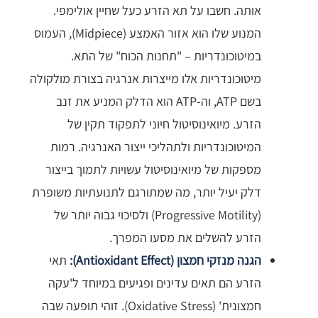
אותה. חשבו על תא הזרע כעל שחיין אולימפי.
המנוע שלו הוא אזור האמצע (Midpiece), העמוס
במיטוכונדריות – "תחנות הכוח" של התא.
מיטוכונדריות אלו מייצרות אנרגיה בצורת מולקולה
בשם ATP, וה-ATP הוא הדלק המניע את זנב
הזרע. מיואינוסיטול חיוני לתפקוד תקין של
המיטוכונדריות ולתהליכי ייצור האנרגיה. רמות
מספקות של מיואינוסיטול עשויות לתמוך בייצור
דלק יעיל יותר, מה שמתורגם לתנועתיות משופרת
(Progressive Motility) ולסיכוי גבוה יותר של
הזרע להשלים את מסעו המפרך.
הגנה מנזקי חמצון (Antioxidant Effect):
תאי
הזרע הם תאים עדינים ופגיעים במיוחד ל'עקה
חמצונית' (Oxidative Stress). זוהי תופעה שבה