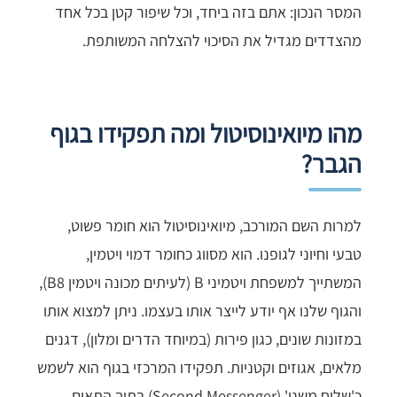
המסר הנכון: אתם בזה ביחד, וכל שיפור קטן בכל אחד
מהצדדים מגדיל את הסיכוי להצלחה המשותפת.
מהו מיואינוסיטול ומה תפקידו בגוף
הגבר?
למרות השם המורכב, מיואינוסיטול הוא חומר פשוט,
טבעי וחיוני לגופנו. הוא מסווג כחומר דמוי ויטמין,
המשתייך למשפחת ויטמיני B (לעיתים מכונה ויטמין B8),
והגוף שלנו אף יודע לייצר אותו בעצמו. ניתן למצוא אותו
במזונות שונים, כגון פירות (במיוחד הדרים ומלון), דגנים
מלאים, אגוזים וקטניות. תפקידו המרכזי בגוף הוא לשמש
כ'שליח משני' (Second Messenger) בתוך התאים.