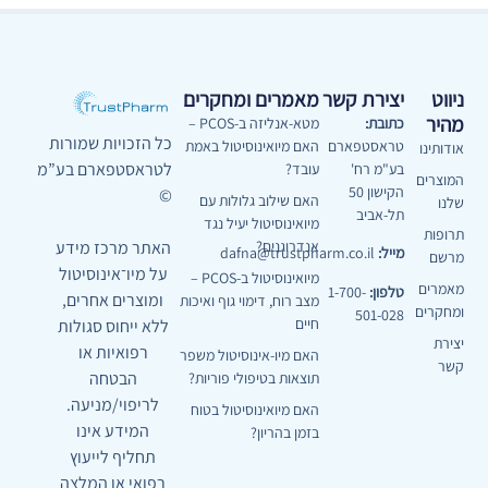
ניווט
יצירת קשר
מאמרים ומחקרים
מהיר
כתובת:
מטא-אנליזה ב-PCOS –
כל הזכויות שמורות
טראסטפארם
האם מיואינוסיטול באמת
אודותינו
לטראסטפארם בע”מ
בע"מ רח'
עובד?
המוצרים
הקישון 50
©
האם שילוב גלולות עם
שלנו
תל-אביב
מיואינוסיטול יעיל נגד
תרופות
האתר מרכז מידע
אנדרוגנים?
מייל:
dafna@trustpharm.co.il
מרשם
על מיו־אינוסיטול
מיואינוסיטול ב-PCOS –
מאמרים
טלפון:
1-700-
ומוצרים אחרים,
מצב רוח, דימוי גוף ואיכות
ומחקרים
501-028
חיים
ללא ייחוס סגולות
יצירת
רפואיות או
האם מיו-אינוסיטול משפר
קשר
הבטחה
תוצאות בטיפולי פוריות?
לריפוי/מניעה.
האם מיואינוסיטול בטוח
המידע אינו
בזמן בהריון?
תחליף לייעוץ
רפואי או המלצה