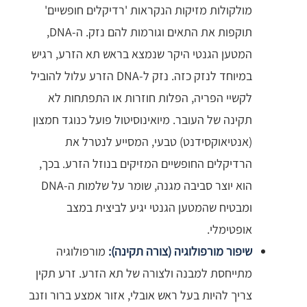
מולקולות מזיקות הנקראות 'רדיקלים חופשיים'
תוקפות את התאים וגורמות להם נזק. ה-DNA,
המטען הגנטי היקר שנמצא בראש תא הזרע, רגיש
במיוחד לנזק כזה. נזק ל-DNA הזרע עלול להוביל
לקשיי הפריה, הפלות חוזרות או התפתחות לא
תקינה של העובר. מיואינוסיטול פועל כנוגד חמצון
(אנטיאוקסידנט) טבעי, המסייע לנטרל את
הרדיקלים החופשיים המזיקים בנוזל הזרע. בכך,
הוא יוצר סביבה מגנה, שומר על שלמות ה-DNA
ומבטיח שהמטען הגנטי יגיע לביצית במצב
אופטימלי.
שיפור מורפולוגיה (צורה תקינה):
מורפולוגיה
מתייחסת למבנה ולצורה של תא הזרע. זרע תקין
צריך להיות בעל ראש אובלי, אזור אמצע ברור וזנב