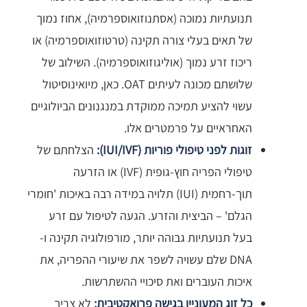
תנועתיות נמוכה (אסתנוזואוספרמיה), אחוז נמוך
של תאים בעלי צורה תקינה (טרטוזואוספרמיה) או
ריכוז זרע נמוך (אוליגוזואוספרמיה). השילוב של
שלושתם מכונה לעיתים OAT. כאן, מיואינוסיטול
עשוי להציע תמיכה ממוקדת במנגנונים הביולוגיים
האחראיים על פרמטרים אלו.
זוגות לפני טיפולי פוריות (IUI/IVF):
הצלחתם של
טיפולי הפריה חוץ-גופית (IVF) או הזרעה
תוך-רחמית (IUI) תלויה במידה רבה באיכות 'חומרי
הגלם' – הביצית והזרע. הגעה לטיפול עם זרע
בעל תנועתיות גבוהה יותר, מורפולוגיה תקינה ו-
DNA שלם עשויה לשפר את שיעורי ההפריה, את
איכות העוברים ואת סיכויי ההשתרשות.
כל זוג המעוניין בגישה פרואקטיבית:
לא צריך