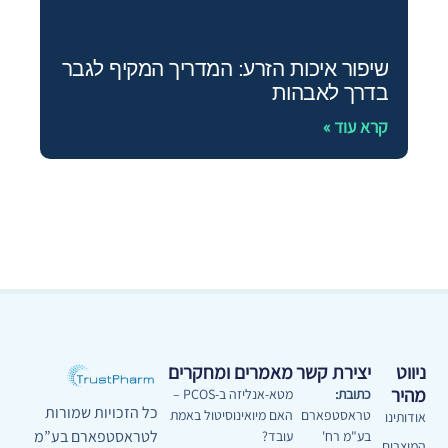
שיפור איכות הזרע: המדריך המקיף לגבר
בדרך לאבהות
קרא עוד »
ניווט
יצירת קשר
מאמרים ומחקרים
מהיר
כתובת:
מטא-אנליזה ב-PCOS –
כל הזכויות שמורות
טראסטפארם
האם מיואינוסיטול באמת
אודותינו
לטראסטפארם בע”מ
בע"מ רח'
עובד?
המוצרים