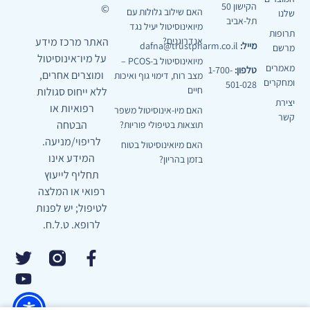
הקישון 50
©
האם שילוב גלולות עם
שלנו
תל-אביב
מיואינוסיטול יעיל נגד
תרופות
האתר מרכז מידע
אנדרוגנים?
מייל:
dafna@trustpharm.co.il
מרשם
על מיו־אינוסיטול
מיואינוסיטול ב-PCOS –
מאמרים
טלפון:
1-700-
ומוצרים אחרים,
מצב רוח, דימוי גוף ואיכות
ומחקרים
501-028
חיים
ללא ייחוס סגולות
יצירת
רפואיות או
האם מיו-אינוסיטול משפר
קשר
הבטחה
תוצאות בטיפולי פוריות?
לריפוי/מניעה.
האם מיואינוסיטול בטוח
המידע אינו
בזמן בהריון?
תחליף לייעוץ
רפואי או המלצה
לטיפול; יש לפנות
לרופא. ט.ל.ח.