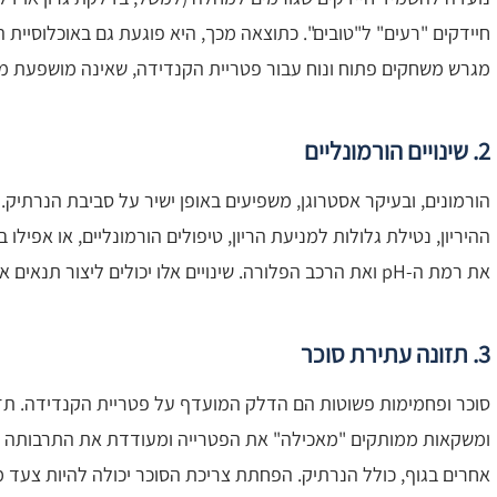
חיידקים "רעים" ל"טובים". כתוצאה מכך, היא פוגעת גם באוכלוסיית 
מגרש משחקים פתוח ונוח עבור פטריית הקנדידה, שאינה מושפעת מ
2. שינויים הורמונליים
הורמונים, ובעיקר אסטרוגן, משפיעים באופן ישיר על סביבת הנרתיק
ההיריון, נטילת גלולות למניעת הריון, טיפולים הורמונליים, או אפילו
את רמת ה-pH ואת הרכב הפלורה. שינויים אלו יכולים ליצור תנאים אידיאליים לצמיחת יתר של קנדידה.
3. תזונה עתירת סוכר
סוכר ופחמימות פשוטות הם הדלק המועדף על פטריית הקנדידה. תז
ומשקאות ממותקים "מאכילה" את הפטרייה ומעודדת את התרבותה המ
אחרים בגוף, כולל הנרתיק. הפחתת צריכת הסוכר יכולה להיות צעד 