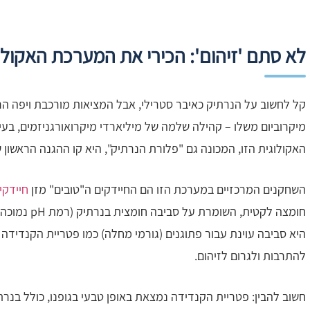
לא סתם 'זיהום': הכירי את המערכת האקולו
קל לחשוב על הנרתיק כאיבר סטרילי, אבל המציאות מורכבת ויפה הרב
מיקרוביום משלו – קהילה שלמה של מיליארדי מיקרואורגניזמים, בעי
האקולוגית הזו, המכונה גם "פלורת הנרתיק", היא קו ההגנה הראשון ש
השחקנים המרכזיים במערכת הזו הם החיידקים ה"טובים" מזן
חיידקי
היא סביבה עוינת עבור פתוגנים (גורמי מחלה) כמו פטריית הקנדידה 
להתרבות ולגרום לזיהום.
חשוב להבין: פטריית הקנדידה נמצאת באופן טבעי בגופנו, כולל בנרתי