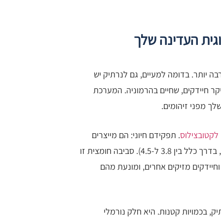
גית העדינה שלך
ה יותר. בדומה למעיים, גם לנרתיק יש
קר חיידקים, שחיים בהרמוניה. המערכת
לך מפני זיהומים.
 לקטובצילוס
. תפקידם חיוני: הם מייצרים
חומצה לקטית, השומרת על סביבה חומצית בנרתיק (רמת pH נמוכה, בדרך כלל בין 3.8 ל-4.5). סביבה חומצית זו
וחיידקים מזיקים אחרים, ומונעת מהם
ק, בכמויות קטנות. היא חלק נורמלי