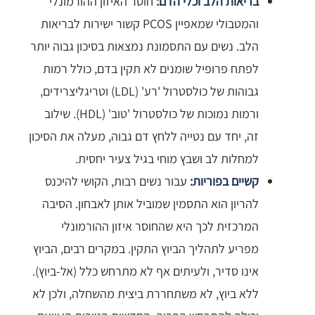
בריאות הלב וכלי הדם:
חוסר האיזון ההורמונלי
והמטבולי שמאפיין PCOS קשור ישירות לבריאות
הלב. נשים עם התסמונת נמצאות בסיכון גבוה יותר
לפתח פרופיל שומנים לא תקין בדם, כולל רמות
גבוהות של כולסטרול 'רע' (LDL) וטריגליצרידים,
ורמות נמוכות של כולסטרול 'טוב' (HDL). שילוב
זה, יחד עם נטייה ללחץ דם גבוה, מעלה את הסיכון
למחלות לב ושבץ מוחי בגיל צעיר יחסית.
קשיים בפוריות:
עבור נשים רבות, הקושי להיכנס
להריון הוא התסמין שמוביל אותן לאבחון. הסיבה
המרכזית לכך היא שהחוסר איזון ההורמונלי
מפריע לתהליך הביוץ התקין. במקרים רבים, הביוץ
אינו סדיר, ולעיתים אף לא מתרחש כלל (אל-ביוץ).
ללא ביוץ, לא משתחררת ביצית מהשחלה, ולכן לא