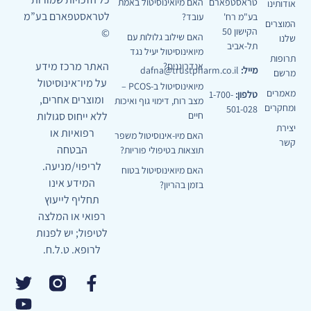
טראסטפארם
האם מיואינוסיטול באמת
אודותינו
לטראסטפארם בע”מ
בע"מ רח'
עובד?
המוצרים
הקישון 50
©
האם שילוב גלולות עם
שלנו
תל-אביב
מיואינוסיטול יעיל נגד
תרופות
האתר מרכז מידע
אנדרוגנים?
מייל:
dafna@trustpharm.co.il
מרשם
על מיו־אינוסיטול
מיואינוסיטול ב-PCOS –
מאמרים
טלפון:
1-700-
ומוצרים אחרים,
מצב רוח, דימוי גוף ואיכות
ומחקרים
501-028
חיים
ללא ייחוס סגולות
יצירת
רפואיות או
האם מיו-אינוסיטול משפר
קשר
הבטחה
תוצאות בטיפולי פוריות?
לריפוי/מניעה.
האם מיואינוסיטול בטוח
המידע אינו
בזמן בהריון?
תחליף לייעוץ
רפואי או המלצה
לטיפול; יש לפנות
לרופא. ט.ל.ח.