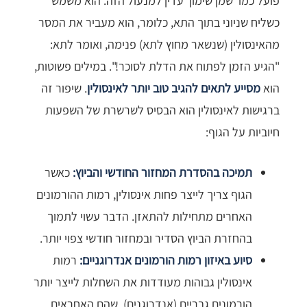
פועל כמו 'שמן שימון' עדין למנעול הזה. הוא משמש
כשליח שניוני בתוך התא, כלומר, הוא מעביר את המסר
מהאינסולין (שנשאר מחוץ לתא) פנימה, ואומר לתא:
"הגיע הזמן לפתוח את הדלת לסוכר!". במילים פשוטות,
הוא
מסייע לתאים להגיב טוב יותר לאינסולין
. שיפור זה
ברגישות לאינסולין הוא הבסיס לשרשרת של השפעות
חיוביות על הגוף:
תמיכה בהסדרת המחזור החודשי והביוץ:
כאשר
הגוף צריך לייצר פחות אינסולין, רמות ההורמונים
האחרים מתחילות להתאזן. הדבר עשוי לתמוך
בהחזרת הביוץ הסדיר ובמחזור חודשי צפוי יותר.
סיוע באיזון רמות הורמונים אנדרוגניים:
רמות
אינסולין גבוהות מעודדות את השחלות לייצר יותר
הורמונים גבריים (אנדרוגנים), שהם האחראים