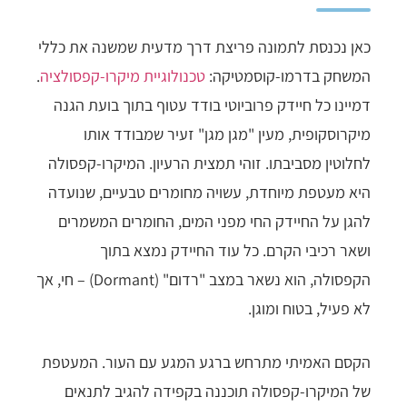
כאן נכנסת לתמונה פריצת דרך מדעית שמשנה את כללי
המשחק בדרמו-קוסמטיקה:
טכנולוגיית מיקרו-קפסולציה
.
דמיינו כל חיידק פרוביוטי בודד עטוף בתוך בועת הגנה
מיקרוסקופית, מעין "מגן מגן" זעיר שמבודד אותו
לחלוטין מסביבתו. זוהי תמצית הרעיון. המיקרו-קפסולה
היא מעטפת מיוחדת, עשויה מחומרים טבעיים, שנועדה
להגן על החיידק החי מפני המים, החומרים המשמרים
ושאר רכיבי הקרם. כל עוד החיידק נמצא בתוך
הקפסולה, הוא נשאר במצב "רדום" (Dormant) – חי, אך
לא פעיל, בטוח ומוגן.
הקסם האמיתי מתרחש ברגע המגע עם העור. המעטפת
של המיקרו-קפסולה תוכננה בקפידה להגיב לתנאים