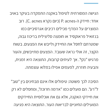
הגישה המסורתית לטיפול באקנה התמקדה בעיקר באויב
אחד: חיידק ה-P. acnes (כיום נקרא C. acnes). רוב
המוצרים על המדף מכילים רכיבים אגרסיביים כמו
בנזואיל פראוקסיד או חומצה סליצילית בריכוז גבוה,
שמטרתם לחסל את החיידק ולייבש את הפצעים. בטווח
הקצר, זה אולי נראה שעובד. הפצעים מתייבשים, והעור
מרגיש "נקי". אך לעיתים קרובות, התוצאה היא זמנית,
והבעיה חוזרת, לפעמים אפילו במלוא עוצמתה.
הסיבה לכך פשוטה: טיפולים אלו אינם מבחינים בין "טוב"
ל"רע". הם פועלים כמו "אדמה חרוכה", ומחסלים לא רק
את חיידקי האקנה, אלא גם את אוכלוסיית החיידקים
המועילים החיוניים לבריאות העור. התוצאה היא פגיעה