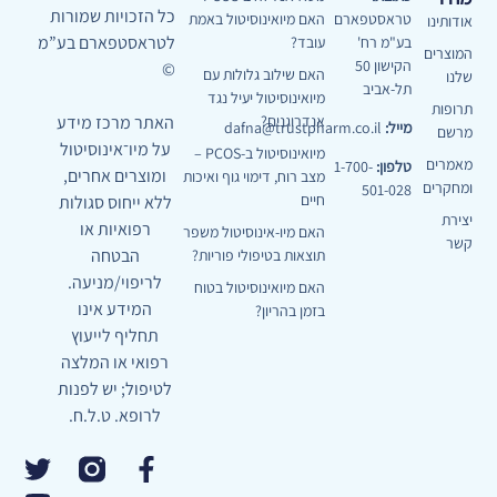
כל הזכויות שמורות
טראסטפארם
האם מיואינוסיטול באמת
אודותינו
לטראסטפארם בע”מ
בע"מ רח'
עובד?
המוצרים
הקישון 50
©
האם שילוב גלולות עם
שלנו
תל-אביב
מיואינוסיטול יעיל נגד
תרופות
האתר מרכז מידע
אנדרוגנים?
מייל:
dafna@trustpharm.co.il
מרשם
על מיו־אינוסיטול
מיואינוסיטול ב-PCOS –
מאמרים
טלפון:
1-700-
ומוצרים אחרים,
מצב רוח, דימוי גוף ואיכות
ומחקרים
501-028
חיים
ללא ייחוס סגולות
יצירת
רפואיות או
האם מיו-אינוסיטול משפר
קשר
הבטחה
תוצאות בטיפולי פוריות?
לריפוי/מניעה.
האם מיואינוסיטול בטוח
המידע אינו
בזמן בהריון?
תחליף לייעוץ
רפואי או המלצה
לטיפול; יש לפנות
לרופא. ט.ל.ח.