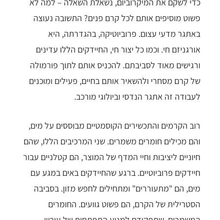
כדי לשקם את המיקרוביום, נשאלת השאלה – למה לא
פשוט מוסיפים אותם לכל קרם פנים? התשובה נעוצה
באתגר מדעי עצום. פרוביוטיקה, בהגדרתה, היא
אורגניזם חי. וכמו כל יצור חי, החיידקים הללו עדינים
ורגישים מאוד לסביבתם. להכניס אותם לתוך פורמולה
של קרם מסחרי ולהשאיר אותם בחיים, פעילים ומוכנים
לעבודה זה אתגר הנדסי וביולוגי מורכב.
רוב הקרמים והתכשירים הקוסמטיים מבוססים על מים,
והם מכילים חומרים משמרים. שני המרכיבים הללו, שהם
חיוניים ליציבות וחיי המדף של המוצר, הם קטלניים עבור
חיידקים פרוביוטיים. ברגע שהחיידקים באים במגע עם
מים, הם "מתעוררים" ומתחילים לחפש מזון. בסביבה
הסטרילית של הקרם, הם פשוט גוועים. החומרים
המשמרים, שתפקידם למנוע התפתחות של עובש