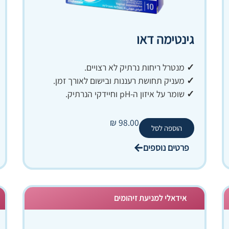
גינטימה דאו
✓
מנטרל ריחות נרתיק לא רצויים.
✓
מעניק תחושת רעננות ובישום לאורך זמן.
✓
שומר על איזון ה-pH וחיידקי הנרתיק.
₪
98.00
הוספה לסל
פרטים נוספים
אידאלי למניעת זיהומים