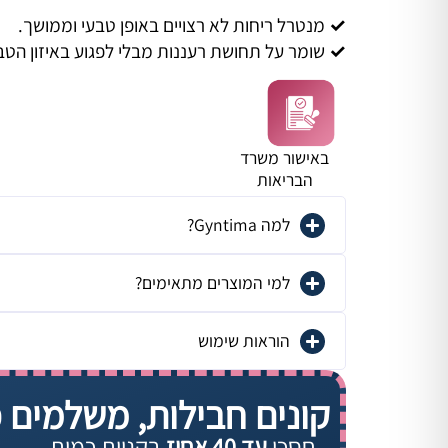
✓
מנטרל ריחות לא רצויים באופן טבעי וממושך.
✓
שומר על תחושת רעננות מבלי לפגוע באיזון הטב
באישור משרד
הבריאות
למה Gyntima?
למי המוצרים מתאימים?
הוראות שימוש
קונים חבילות, משלמים 
חסכו
עד 40 אחוז
בקניית כמות