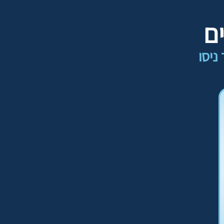
ם
ניסו