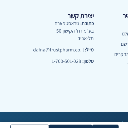
יר
יצירת קשר
כתובת:
טראסטפארם
בע"מ רח' הקישון 50
נו
תל-אביב
שם
מייל:
dafna@trustpharm.co.il
חקרים
טלפון:
1-700-501-028
קסל ©