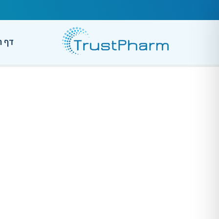
דף ה
מיו‑אינ
מש