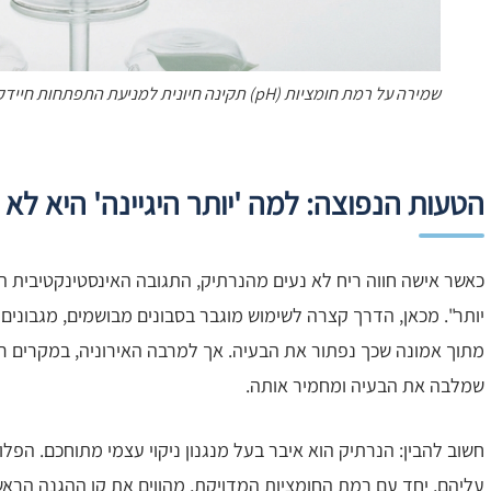
שמירה על רמת חומציות (pH) תקינה חיונית למניעת התפתחות חיידקים הגורמים לריח.
הטעות הנפוצה: למה 'יותר היגיינה' היא לא
כאשר אישה חווה ריח לא נעים מהנרתיק, התגובה האינסטינקטיבית ה
יותר". מכאן, הדרך קצרה לשימוש מוגבר בסבונים מבושמים, מגבונים אי
מתוך אמונה שכך נפתור את הבעיה. אך למרבה האירוניה, במקרים רבי
שמלבה את הבעיה ומחמיר אותה.
חשוב להבין: הנרתיק הוא איבר בעל מנגנון ניקוי עצמי מתוחכם. הפל
עליהם, יחד עם רמת החומציות המדויקת, מהווים את קו ההגנה הראש