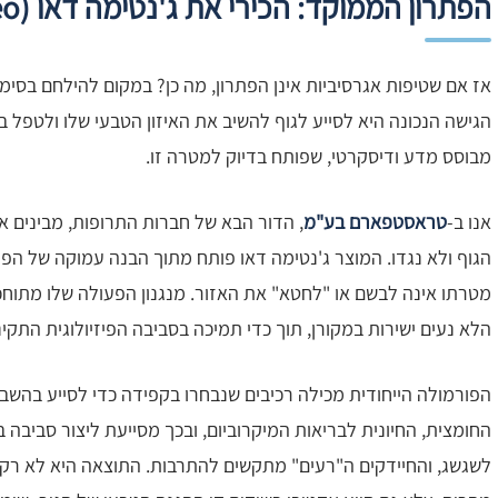
הפתרון הממוקד: הכירי את ג'נטימה דאו (Gyntima Deo)
אז אם שטיפות אגרסיביות אינן הפתרון, מה כן? במקום להילחם בסימ
הגישה הנכונה היא לסייע לגוף להשיב את האיזון הטבעי שלו ולטפל במ
מבוסס מדע ודיסקרטי, שפותח בדיוק למטרה זו.
אנו ב-
טראסטפארם בע"מ
, הדור הבא של חברות התרופות, מבינים א
הגוף ולא נגדו. המוצר ג'נטימה דאו פותח מתוך הבנה עמוקה של הפיזי
מטרתו אינה לבשם או "לחטא" את האזור. מנגנון הפעולה שלו מתוחכ
הלא נעים ישירות במקורן, תוך כדי תמיכה בסביבה הפיזיולוגית התקי
החומצית, החיונית לבריאות המיקרוביום, ובכך מסייעת ליצור סביבה ב
לשגשג, והחיידקים ה"רעים" מתקשים להתרבות. התוצאה היא לא רק