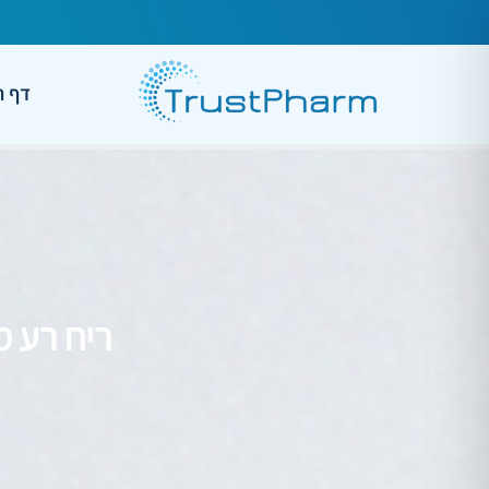
דף ה
ריח רע מ