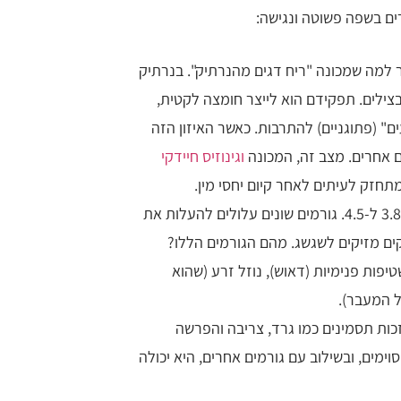
רים בשפה פשוטה ונגישה:
ר למה שמכונה "ריח דגים מהנרתיק". בנרתיק
בצילים. תפקידם הוא לייצר חומצה לקטית,
ת מחיידקים "רעים" (פתוגניים) להתרבות. כאשר האיזון הזה
ם אחרים. מצב זה, המכונה
וגינוזיס חיידקי
מתחזק לעיתים לאחר קיום יחסי מין.
רמת החומציות התקינה בנרתיק נעה בין 3.8 ל-4.5. גורמים שונים עלולים להעלות את
קים מזיקים לשגשג. מהם הגורמים הללו?
יפות פנימיות (דאוש), נוזל זרע (שהוא
יל המעבר).
ות תסמינים כמו גרד, צריבה והפרשה
ימים, ובשילוב עם גורמים אחרים, היא יכולה