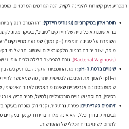
המכריע אינן קשורות להיגיינה לקויה. הנה הגורמים המרכזיים, מוסב
חוסר איזון במיקרוביום (וגינוזיס חיידקי):
זהו הגורם הנפוץ ביות
בריא שוכנת אוכלוסייה של חיידקים "טובים", בעיקר מסוג לקטו
השומרת על סביבה חומצית (pH נמוך) שמונע
מופר, ישנה ירידה בכמות הלקטובצילים ושגשוג יתר של חיידקי
(Bacterial Vaginosis)
, גורם להפרשה דלילה ולריח אופייני ש
שינויים ברמת ה-pH:
ה-pH ולהפוך את הסביבה לבסיסית יותר, מה שמאפשר לחייד
שימוש בסבונים אגרסיביים שאינם מותאמים לאזור האינטימי, שט
בסיסי), דם וסתי ושינויים הורמונליים (למשל, סביב הביוץ או בג
זיהומים פטרייתיים:
פטרת נרתיקית (קנדידה) מוכרת בעיקר בזכ
גבינתית. בדרך כלל, היא אינה מלווה בריח חזק, אך במקרים מסו
לתרום לשינוי בריח הכללי של ההפרשות.