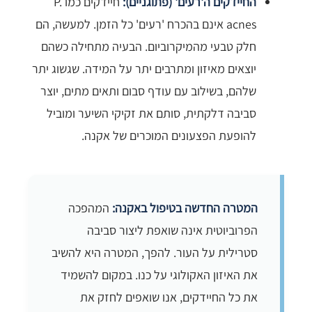
החיידקים ה'רעים' (פתוגניים):
חיידקים כמו P.
acnes אינם בהכרח 'רעים' כל הזמן. למעשה, הם
חלק טבעי מהמיקרוביום. הבעיה מתחילה כשהם
יוצאים מאיזון ומתרבים יתר על המידה. שגשוג יתר
שלהם, בשילוב עם עודף סבום ותאים מתים, יוצר
סביבה דלקתית, סותם את זקיקי השיער ומוביל
להופעת הפצעונים המוכרים של אקנה.
המטרה החדשה בטיפול באקנה:
המהפכה
הפרוביוטית אינה שואפת ליצור סביבה
סטרילית על העור. להפך, המטרה היא להשיב
את האיזון האקולוגי על כנו. במקום להשמיד
את כל החיידקים, אנו שואפים לחזק את