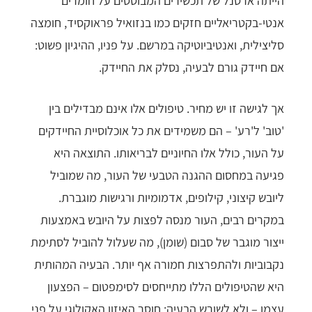
הייתה ארסנל של תכשירים המבוססים על חומרים
אנטי-בקטריאליים חזקים כמו בנזואיל פראוקסיד, חומצה
סליצילית, ואנטיביוטיקה במרשם. על פניו, ההיגיון פשוט:
אם חיידק גורם לבעיה, נסלק את החיידק.
אך לגישה זו יש מחיר. טיפולים אלו אינם מבדילים בין
'טוב' ל'רע' – הם משמידים את כל אוכלוסיית החיידקים
על העור, כולל אלו החיוניים לבריאותו. התוצאה היא
פגיעה במחסום ההגנה הטבעי של העור, מה שמוביל
ליובש קיצוני, קילופים, אדמומיות ורגישות מוגברת.
במקרים רבים, העור מנסה לפצות על היובש באמצעות
ייצור מוגבר של סבום (שומן), מה שעלול להוביל לסתימת
נקבוביות ולהתפרצות חמורה אף יותר. הבעיה המהותית
היא שהטיפולים הללו מתייחסים לסימפטום – הפצעון
עצמו – ולא לשורש הבעיה: חוסר האיזון האקולוגי על פני