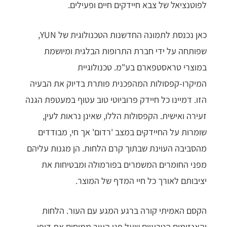
לפוטנציאל של צבא חיידקים חיים ופעילים.
כאן נכנסת לתמונה החדשנות הטכנולוגית של YUN,
שפותחה על ידי חברת התרופות הבלגית ומיושמת
במוצרי טראסטפארם בע"מ. טכנולוגיית
המיקרו-קפסולות המהפכנית פותרת בדיוק את הבעיה
הזו. דמיינו כל חיידק פרוביוטי טוב עטוף במעטפת הגנה
זעירה ואישית. הקפסולות הללו, שאינן נראות לעין,
שומרות על החיידקים במצב 'רדום' אך חי, מבודדים
מהסביבה העוינת שבתוך קרם הלחות. הן מגנות עליהם
מפני החומרים המשמרים בפורמולה ומבטיחות את
יציבותם לאורך כל חיי המדף של המוצר.
הקסם האמיתי קורה ברגע המגע עם העור. הלחות
והאנזימים הטבעיים שעל פני העור ממיסים את דופן