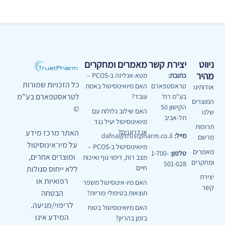
ניווט
יצירת קשר
מאמרים ומחקרים
מהיר
כתובת:
מטא-אנליזה ב-PCOS –
כל הזכויות שמורות
טראסטפארם
האם מיואינוסיטול באמת
אודותינו
לטראסטפארם בע”מ
בע"מ רח'
עובד?
המוצרים
הקישון 50
©
האם שילוב גלולות עם
שלנו
תל-אביב
מיואינוסיטול יעיל נגד
תרופות
האתר מרכז מידע
אנדרוגנים?
מייל:
dafna@trustpharm.co.il
מרשם
על מיו־אינוסיטול
מיואינוסיטול ב-PCOS –
מאמרים
טלפון:
1-700-
ומוצרים אחרים,
מצב רוח, דימוי גוף ואיכות
ומחקרים
501-028
חיים
ללא ייחוס סגולות
יצירת
רפואיות או
האם מיו-אינוסיטול משפר
קשר
הבטחה
תוצאות בטיפולי פוריות?
לריפוי/מניעה.
האם מיואינוסיטול בטוח
המידע אינו
בזמן בהריון?