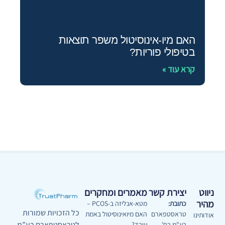
האם מיו-אינוסיטול משפר תוצאות
בטיפולי פוריות?
קרא עוד »
ניווט
יצירת קשר
מאמרים ומחקרים
מהיר
כתובת:
מטא-אנליזה ב-PCOS –
כל הזכויות שמורות
טראסטפארם
האם מיואינוסיטול באמת
אודותינו
לטראסטפארם בע”מ
בע"מ רח'
עובד?