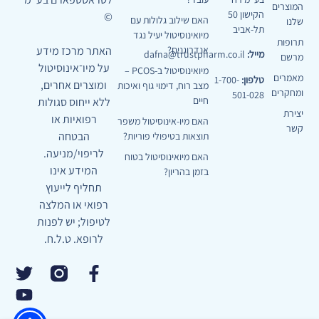
המוצרים
הקישון 50
©
האם שילוב גלולות עם
שלנו
תל-אביב
מיואינוסיטול יעיל נגד
תרופות
האתר מרכז מידע
אנדרוגנים?
מייל:
dafna@trustpharm.co.il
מרשם
על מיו־אינוסיטול
מיואינוסיטול ב-PCOS –
מאמרים
טלפון:
1-700-
ומוצרים אחרים,
מצב רוח, דימוי גוף ואיכות
ומחקרים
501-028
חיים
ללא ייחוס סגולות
יצירת
רפואיות או
האם מיו-אינוסיטול משפר
קשר
הבטחה
תוצאות בטיפולי פוריות?
לריפוי/מניעה.
האם מיואינוסיטול בטוח
המידע אינו
בזמן בהריון?
תחליף לייעוץ
רפואי או המלצה
לטיפול; יש לפנות
לרופא. ט.ל.ח.