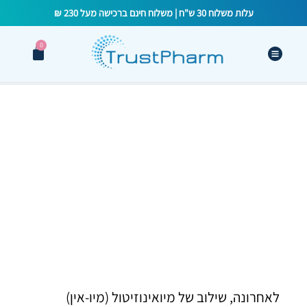
עלות משלוח 30 ש"ח | משלוח חינם ברכישה מעל 230 ₪
0
PCOS והורמון AMH: השוואה בין
מיואינוסיטול לחומצה פולית לבין
אמצעי מניעה
לאחרונה, שילוב של מיואינוזיטול (מיו-אין)