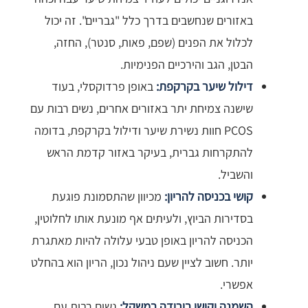
באזורים שנחשבים בדרך כלל "גבריים". זה יכול
לכלול את הפנים (שפם, פאות, סנטר), החזה,
הבטן, הגב והירכיים הפנימיות.
דילול שיער בקרקפת:
באופן פרדוקסלי, בעוד
שישנה צמיחת יתר באזורים אחרים, נשים רבות עם
PCOS חוות נשירת שיער ודילול בקרקפת, בדומה
להתקרחות גברית, בעיקר באזור קדמת הראש
והשביל.
קושי בכניסה להריון:
מכיוון שהתסמונת פוגעת
בסדירות הביוץ, ולעיתים אף מונעת אותו לחלוטין,
הכניסה להריון באופן טבעי עלולה להיות מאתגרת
יותר. חשוב לציין שעם ניהול נכון, הריון הוא בהחלט
אפשרי.
השמנה וקושי בירידה במשקל:
נשים רבות עם