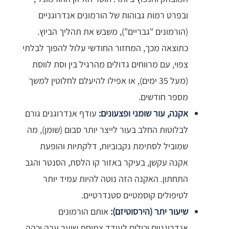
ובפרט רמות גבוהות של הורמונים אנדרוגניים
(הורמונים "גבריים"), משבש את תהליך הביוץ.
כתוצאה מכך, המחזור החודשי עלול להפוך לבלתי
צפוי, עם מרווחים גדולים מהרגיל בין וסת לווסת
(מעל 35 ימים), או אפילו להיעלם לחלוטין למשך
מספר חודשים.
אקנה, עור שומני ופצעונים:
עודף אנדרוגנים גורם
לבלוטות החלב בעור לייצר יותר סבום (שומן), מה
שמוביל לסתימת נקבוביות, דלקתיות והופעת
אקנה עקשן, בעיקר באזור קו הלסת, הסנטר והגב
התחתון. האקנה הזה נוטה להיות עמיד יותר
לטיפולים קוסמטיים סטנדרטיים.
שיעור יתר (הירסוטיזם):
אותם הורמונים
אנדרוגניים יכולים לעודד צמיחת שיער עבה וכהה