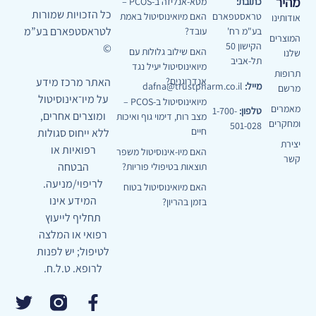
מהיר
כתובת:
מטא-אנליזה ב-PCOS –
כל הזכויות שמורות
טראסטפארם
האם מיואינוסיטול באמת
אודותינו
לטראסטפארם בע”מ
בע"מ רח'
עובד?
המוצרים
הקישון 50
©
האם שילוב גלולות עם
שלנו
תל-אביב
מיואינוסיטול יעיל נגד
תרופות
האתר מרכז מידע
אנדרוגנים?
מייל:
dafna@trustpharm.co.il
מרשם
על מיו־אינוסיטול
מיואינוסיטול ב-PCOS –
מאמרים
טלפון:
1-700-
ומוצרים אחרים,
מצב רוח, דימוי גוף ואיכות
ומחקרים
501-028
חיים
ללא ייחוס סגולות
יצירת
רפואיות או
האם מיו-אינוסיטול משפר
קשר
הבטחה
תוצאות בטיפולי פוריות?
לריפוי/מניעה.
האם מיואינוסיטול בטוח
המידע אינו
בזמן בהריון?
תחליף לייעוץ
רפואי או המלצה
לטיפול; יש לפנות
לרופא. ט.ל.ח.