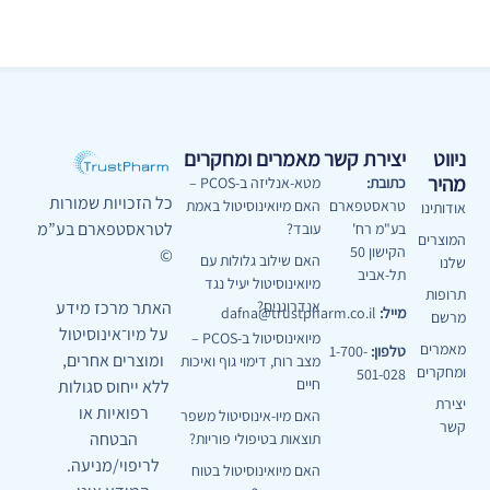
ניווט
יצירת קשר
מאמרים ומחקרים
מהיר
כתובת:
מטא-אנליזה ב-PCOS –
כל הזכויות שמורות
טראסטפארם
האם מיואינוסיטול באמת
אודותינו
לטראסטפארם בע”מ
בע"מ רח'
עובד?
המוצרים
הקישון 50
©
האם שילוב גלולות עם
שלנו
תל-אביב
מיואינוסיטול יעיל נגד
תרופות
האתר מרכז מידע
אנדרוגנים?
מייל:
dafna@trustpharm.co.il
מרשם
על מיו־אינוסיטול
מיואינוסיטול ב-PCOS –
מאמרים
טלפון:
1-700-
ומוצרים אחרים,
מצב רוח, דימוי גוף ואיכות
ומחקרים
501-028
חיים
ללא ייחוס סגולות
יצירת
רפואיות או
האם מיו-אינוסיטול משפר
קשר
הבטחה
תוצאות בטיפולי פוריות?
לריפוי/מניעה.
האם מיואינוסיטול בטוח