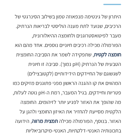
היתרון של גינטימה מנפאוזה טמון בשילוב הסינרגטי של
הרכיבים, שנועד לתת מענה הוליסטי לבריאות הנרתיק.
מעבר לפיטואסטרוגנים ולחומצה ההיאלורונית,
הפורמולה מכילה רכיבים חיוניים נוספים. אחד מהם הוא
חומצה לקטית
, שתפקידה לשמר את הסביבה החומצית
הטבעית של הנרתיק (pH נמוך). סביבה זו חיונית
לשגשוגם של החיידקים הידידותיים (לקטובצילים)
המהווים את קו ההגנה הראשון מפני פתוגנים מזיקים כמו
פטריות וחיידקים. בגיל המעבר, רמת ה-pH נוטה לעלות,
מה שהופך את האזור לפגיע יותר לזיהומים. החומצה
הלקטית מסייעת להחזיר את האיזון החומצי ולהגן על
האזור. בנוסף, הפורמולה מכילה
תמצית מרווה
, הידועה
בתכונותיה האנטי-דלקתיות, האנטי-מיקרוביאליות