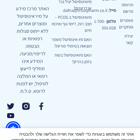
מיואינוסיטול יעיל נגד
תרופות
האתר מרכז מידע
אנדרוגנים?
מייל:
dafna@trustpharm.co.il
מרשם
על מיו־אינוסיטול
מיואינוסיטול ב-PCOS –
מאמרים
טלפון:
1-700-
ומוצרים אחרים,
מצב רוח, דימוי גוף ואיכות
ומחקרים
501-028
חיים
ללא ייחוס סגולות
יצירת
רפואיות או
האם מיו-אינוסיטול משפר
קשר
הבטחה
תוצאות בטיפולי פוריות?
לריפוי/מניעה.
האם מיואינוסיטול בטוח
המידע אינו
בזמן בהריון?
תחליף לייעוץ
רפואי או המלצה
לטיפול; יש לפנות
לרופא. ט.ל.ח.
אתר זה משתמש בעוגיות כדי לשפר את חוויית הגלישה שלך ולהבטיח