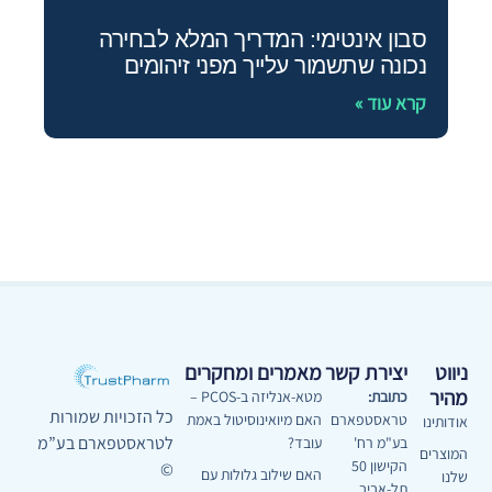
סבון אינטימי: המדריך המלא לבחירה
נכונה שתשמור עלייך מפני זיהומים
קרא עוד »
ניווט
יצירת קשר
מאמרים ומחקרים
מהיר
כתובת:
מטא-אנליזה ב-PCOS –
כל הזכויות שמורות
טראסטפארם
האם מיואינוסיטול באמת
אודותינו
לטראסטפארם בע”מ
בע"מ רח'
עובד?
המוצרים
הקישון 50
©
האם שילוב גלולות עם
שלנו
תל-אביב