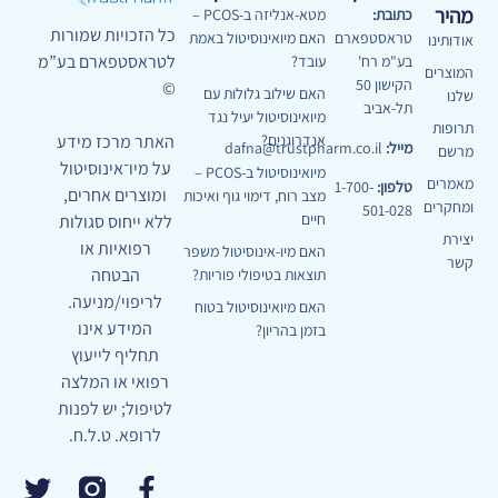
מהיר
כתובת:
מטא-אנליזה ב-PCOS –
כל הזכויות שמורות
טראסטפארם
האם מיואינוסיטול באמת
אודותינו
לטראסטפארם בע”מ
בע"מ רח'
עובד?
המוצרים
הקישון 50
©
האם שילוב גלולות עם
שלנו
תל-אביב
מיואינוסיטול יעיל נגד
תרופות
האתר מרכז מידע
אנדרוגנים?
מייל:
dafna@trustpharm.co.il
מרשם
על מיו־אינוסיטול
מיואינוסיטול ב-PCOS –
מאמרים
טלפון:
1-700-
ומוצרים אחרים,
מצב רוח, דימוי גוף ואיכות
ומחקרים
501-028
חיים
ללא ייחוס סגולות
יצירת
רפואיות או
האם מיו-אינוסיטול משפר
קשר
הבטחה
תוצאות בטיפולי פוריות?
לריפוי/מניעה.
האם מיואינוסיטול בטוח
המידע אינו
בזמן בהריון?
תחליף לייעוץ
רפואי או המלצה
לטיפול; יש לפנות
לרופא. ט.ל.ח.