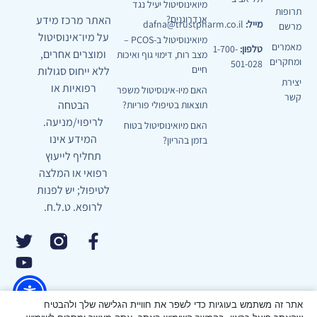
מיואינוסיטול יעיל נגד
תרופות
האתר מרכז מידע
אנדרוגנים?
מייל:
dafna@trustpharm.co.il
מרשם
על מיו־אינוסיטול
מיואינוסיטול ב-PCOS –
מאמרים
טלפון:
1-700-
ומוצרים אחרים,
מצב רוח, דימוי גוף ואיכות
ומחקרים
501-028
חיים
ללא ייחוס סגולות
יצירת
רפואיות או
האם מיו-אינוסיטול משפר
קשר
הבטחה
תוצאות בטיפולי פוריות?
לריפוי/מניעה.
האם מיואינוסיטול בטוח
המידע אינו
בזמן בהריון?
תחליף לייעוץ
רפואי או המלצה
לטיפול; יש לפנות
לרופא. ט.ל.ח.
אתר זה משתמש בעוגיות כדי לשפר את חוויית הגלישה שלך ולהבטיח