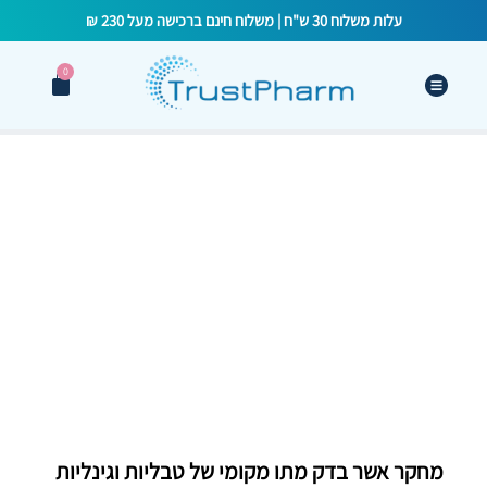
עלות משלוח 30 ש"ח | משלוח חינם ברכישה מעל 230 ₪
0
טיפול וגינלי במיואינוסיטול
(קסימינל): שיפור מיידי בתנועתיות
הזרע ותוצאות PCT חיוביות
מחקר אשר בדק מתו מקומי של טבליות וגינליות