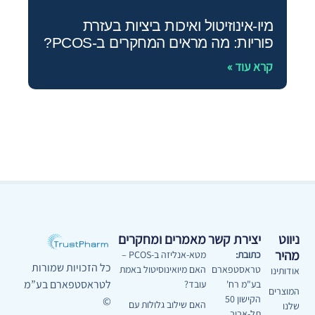
מיו‑אינוזיטול ואיכות ביציות בעזרת
פוריות: מה מראים המחקרים ב‑PCOS?
קרא עוד »
ניווט
יצירת קשר
מאמרים ומחקרים
מהיר
כתובת:
מטא-אנליזה ב-PCOS –
כל הזכויות שמורות
טראסטפארם
האם מיואינוסיטול באמת
אודותינו
לטראסטפארם בע”מ
בע"מ רח'
עובד?
המוצרים
הקישון 50
©
האם שילוב גלולות עם
שלנו
תל-אביב